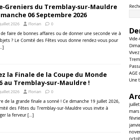
e-Greniers du Tremblay-sur-Mauldre
Rech
imanche 06 Septembre 2026
juillet 2026
Florian
0
Der
 de faire de bonnes affaires ou de donner une seconde vie à
Vide-
bjets ? Le Comité des Fêtes vous donne rendez-vous pour
Dima
…]
Vivez
Tremb
Passa
AGE d
ez la Finale de la Coupe du Monde
Une 
6 au Tremblay-sur-Mauldre !
juillet 2026
Florian
0
Ar
re de la grande finale a sonné ! Ce dimanche 19 juillet 2026,
juille
mité des Fêtes du Tremblay-sur-Mauldre vous invite à
mars
ger la ferveur
[…]
févri
janvi
nove
octo