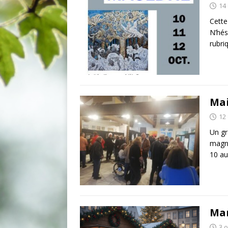
14
Cette
N’hés
rubri
Mai
12
Un gr
magni
10 au
Mar
3 