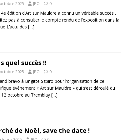
 octobre 2025
JPO
0
 4e édition d’Art sur Mauldre a connu un véritable succès .
itez pas à consulter le compte rendu de l’exposition dans la
que L’actu des
[…]
s quel succès !!
 octobre 2025
JPO
0
and bravo à Brigitte Szpiro pour l’organisation de ce
fique événement « Art sur Mauldre » qui s’est déroulé du
 12 octobre au Tremblay
[…]
ché de Noël, save the date !
octobre 2025
JPO
0