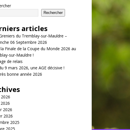
ercher
Rechercher
niers articles
Greniers du Tremblay-sur-Mauldre –
nche 06 Septembre 2026
 la Finale de la Coupe du Monde 2026 au
lay-sur-Mauldre !
ge de relais
u 9 mars 2026, une AGE décisive !
très bonne année 2026
chives
t 2026
 2026
er 2026
er 2026
mbre 2025
bre 2025