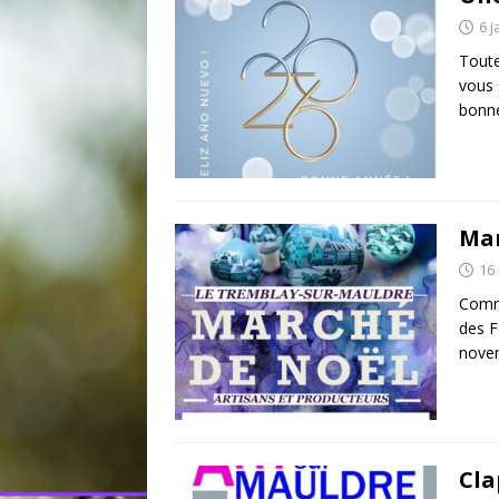
6 j
Toute
vous 
bonne
Mar
16
Comme
des F
nove
Clap