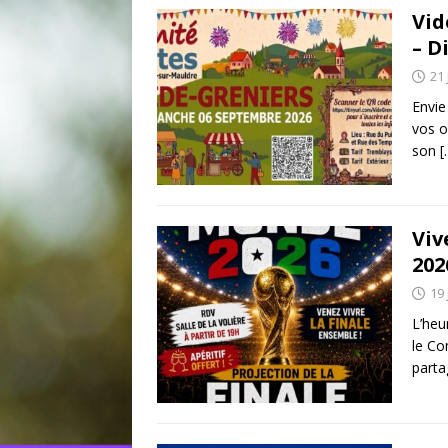
Vid
– D
21 
Envie
vos o
son
[
Viv
202
19 
L’heu
le Co
parta