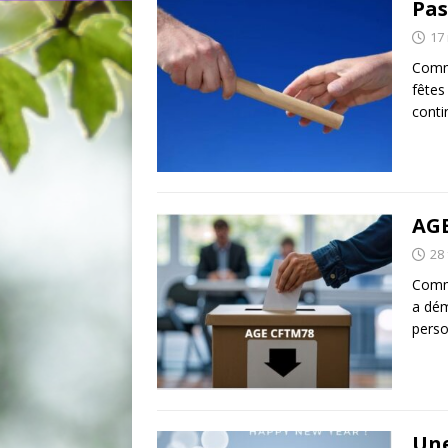
Pas
17
Comme
fêtes
conti
AGE
28 
Comme
a dém
perso
Une