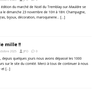
 édition du marché de Noël du Tremblay-sur-Mauldre se
ra le dimanche 23 novembre de 10H à 18H. Champagne,
gras, bijoux, décoration, maroquinerie…
[…]
e mille !!
octobre 2025
JPO
0
i, depuis quelques jours nous avons dépassé les 1000
eurs sur le site du comité. Merci à tous de continuer à nous
e et
[…]